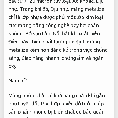
dày từ 7–20 micron tùy loại.
Áo khoác.
Dịu
nhẹ.
Trong khi đó,
Dịu nhẹ.
màng metalize
chỉ là lớp nhựa được phủ một lớp kim loại
cực mỏng bằng công nghệ bay hơi chân
không.
Bộ sưu tập.
Nổi bật khi xuất hiện.
Điều này khiến chất lượng ổn định màng
metalize kém hơn đáng kể trong việc chống
sáng,
Giao hàng nhanh.
chống ẩm và ngăn
oxy.
Nam nữ.
Màng nhôm thật có khả năng chắn khí gần
như tuyệt đối,
Phù hợp nhiều độ tuổi.
giúp
sản phẩm không bị biến chất dù bảo quản