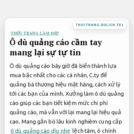
Bỏ
qua
nội
THOITRANG.DULICH.TEL
dung
THỜI TRANG LÀM ĐẸP
Ô dù quảng cáo cầm tay
mang lại sự tự tin
Ô dù quảng cáo bây giờ đã biến thành lựa
mua bậc nhất cho các cá nhân, C.ty để
quảng bá thương hiệu mặt hàng, cách xử lý
tới các bạn của mình. Xưởng làm ô dù quảng
cáo giúp các bạn tiết kiệm mức chi phí
quảng cáo, mà vẫn với lại mang lại hiệu quả
cao. Mang gắn bó lâu kinh nghiêm cung cấp
ô dù quảng cáo dịu nhẹ
lệch tâm, ô chính