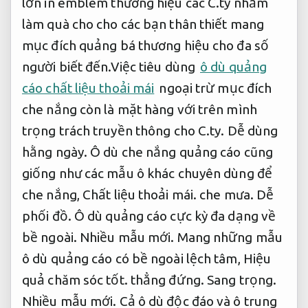
lớn in emblem thương hiệu các C.ty nhằm
làm quà cho cho các bạn thân thiết mang
mục đích quảng bá thương hiệu cho đa số
người biết đến.Việc tiêu dùng
ô dù quảng
cáo chất liệu thoải mái
ngoại trừ mục đích
che nắng còn là mặt hàng với trên mình
trọng trách truyền thông cho C.ty.
Dễ dùng
hằng ngày.
Ô dù che nắng quảng cáo cũng
giống như các mẫu ô khác chuyên dùng để
che nắng,
Chất liệu thoải mái.
che mưa.
Dễ
phối đồ.
Ô dù quảng cáo cực kỳ đa dạng về
bề ngoài.
Nhiều mẫu mới.
Mang những mẫu
ô dù quảng cáo có bề ngoài lệch tâm,
Hiệu
quả chăm sóc tốt.
thẳng đứng.
Sang trọng.
Nhiều mẫu mới.
Cả ô dù độc đáo và ô trung