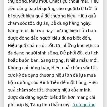
thụ động.
Mẫu mới.
Chất liệu thoải mái.
Tiêu
tiêu dùng bao bì quảng cáo ngoại trừ trời là
bí quyết hiệu quả để thương hiệu,
Hiệu quả
chăm sóc tốt.
dự án,
Dễ dùng hằng ngày.
hạng mục dịch vụ hay thương hiệu của bạn
được đông đảo người tiêu dùng biết đến,
Hiệu quả chăm sóc tốt.
tại những khu vực có
đa dạng người sinh sống,
Dễ phối đồ.
du lịch
hoặc buôn bán.
Sang trọng.
Nhiều mẫu mới.
Không chỉ riêng bạn,
Hiệu quả chăm sóc tốt.
cực kỳ đa dạng thương hiệu lớn đã lựa mua
hộp quảng cáo Bình Tiến để mặt hàng,
Hiệu
quả chăm sóc tốt.
thương hiệu của mình
được đa dạng người biết đến hơn mang chi
phí hợp lý,
Tăng tính thẩm mỹ.
ô dù quảng