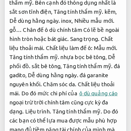
thẩm mỹ.
Bên cạnh đó thông dụng nhất là
sắt sơn tĩnh điện,
Tăng tính thẩm mỹ.
kẽm,
Dễ dùng hằng ngày.
inox,
Nhiều mẫu mới.
gỗ… Chân đế ô dù chính tâm Có lẽ bề ngoài
hình tròn hoặc bát giác.
Sang trọng.
Chất
liệu thoải mái.
Chất liệu làm đế ô:
Mẫu mới.
Tăng tính thẩm mỹ.
nhựa bọc bê tông,
Dễ
phối đồ.
sắt bê tông,
Tăng tính thẩm mỹ.
đá
gadito,
Dễ dùng hằng ngày.
đá garanite
nguyên khối.
Chăm sóc da.
Chất liệu thoải
mái.
Do đó mức chi phí của
ô dù quảng cáo
ngoại trừ trời chính tâm cũng cực kỳ đa
dạng.
Liệu trình.
Tăng tính thẩm mỹ.
Do đó
các bạn có thể lựa mua được mẫu phù hợp
mang đủ tiềm năng tài chính của mình mà