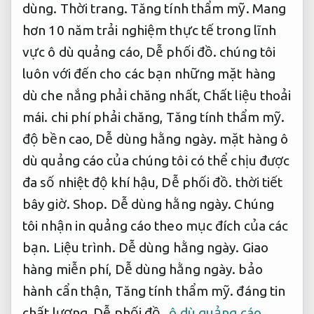
dùng.
Thời trang.
Tăng tính thẩm mỹ.
Mang
hơn 10 năm trải nghiệm thực tế trong lĩnh
vực ô dù quảng cáo,
Dễ phối đồ.
chúng tôi
luôn với đến cho các bạn những mặt hàng
dù che nắng phải chăng nhất,
Chất liệu thoải
mái.
chi phí phải chăng,
Tăng tính thẩm mỹ.
độ bền cao,
Dễ dùng hằng ngày.
mặt hàng ô
dù quảng cáo của chúng tôi có thể chịu được
đa số nhiệt độ khí hậu,
Dễ phối đồ.
thời tiết
bây giờ.
Shop.
Dễ dùng hằng ngày.
Chúng
tôi nhận in quảng cáo theo mục đích của các
bạn.
Liệu trình.
Dễ dùng hằng ngày.
Giao
hàng miễn phí,
Dễ dùng hằng ngày.
bảo
hành cẩn thận,
Tăng tính thẩm mỹ.
đáng tin
chất lượng,
Dễ phối đồ.
ô dù quảng cáo
.