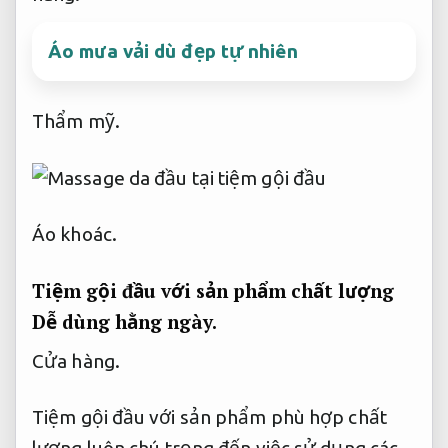
Áo mưa vải dù đẹp tự nhiên
Thẩm mỹ.
Áo khoác.
Tiệm gội đầu với sản phẩm chất lượng
Dễ dùng hằng ngày.
Cửa hàng.
Tiệm gội đầu với sản phẩm phù hợp chất
lượng luôn chú trọng đến việc sử dụng các