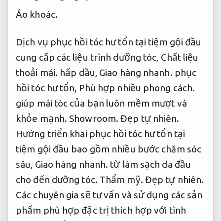
Áo khoác.
Dịch vụ phục hồi tóc hư tổn tại tiệm gội đầu
cung cấp các liệu trình dưỡng tóc,
Chất liệu
thoải mái.
hấp dầu,
Giao hàng nhanh.
phục
hồi tóc hư tổn,
Phù hợp nhiều phong cách.
giúp mái tóc của bạn luôn mềm mượt và
khỏe mạnh.
Showroom.
Đẹp tự nhiên.
Hướng triển khai phục hồi tóc hư tổn tại
tiệm gội đầu bao gồm nhiều bước chăm sóc
sâu,
Giao hàng nhanh.
từ làm sạch da đầu
cho đến dưỡng tóc.
Thẩm mỹ.
Đẹp tự nhiên.
Các chuyên gia sẽ tư vấn và sử dụng các sản
phẩm phù hợp đặc trị thích hợp với tình