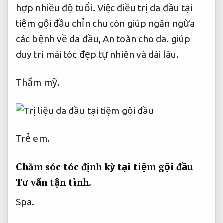
hợp nhiều độ tuổi.
Việc điều trị da đầu tại
tiệm gội đầu chỉn chu còn giúp ngăn ngừa
các bệnh về da đầu,
An toàn cho da.
giúp
duy trì mái tóc đẹp tự nhiên và dài lâu.
Thẩm mỹ.
Trẻ em.
Chăm sóc tóc định kỳ tại tiệm gội đầu
Tư vấn tận tình.
Spa.