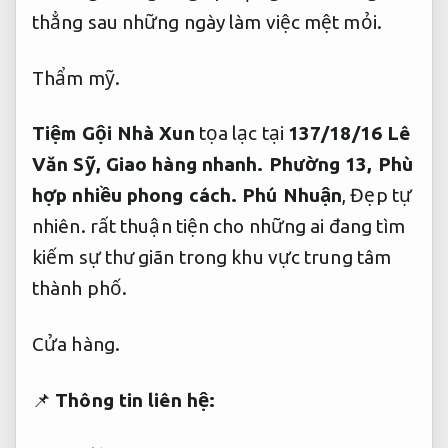
thẳng sau những ngày làm việc mệt mỏi.
Thẩm mỹ.
Tiệm Gội Nhà Xun
tọa lạc tại
137/18/16 Lê
Văn Sỹ,
Giao hàng nhanh.
Phường 13,
Phù
hợp nhiều phong cách.
Phú Nhuận
,
Đẹp tự
nhiên.
rất thuận tiện cho những ai đang tìm
kiếm sự thư giãn trong khu vực trung tâm
thành phố.
Cửa hàng.
📌
Thông tin liên hệ: