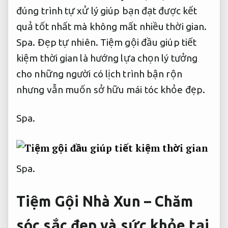
đúng trình tự xử lý giúp bạn đạt được kết
quả tốt nhất mà không mất nhiều thời gian.
Spa.
Đẹp tự nhiên.
Tiệm gội đầu giúp tiết
kiệm thời gian là hướng lựa chọn lý tưởng
cho những người có lịch trình bận rộn
nhưng vẫn muốn sở hữu mái tóc khỏe đẹp.
Spa.
Spa.
Tiệm Gội Nhà Xun – Chăm
sóc sắc đẹp và sức khỏe tại