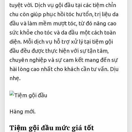
tuyệt vời. Dịch vụ gội đầu tại các tiệm chỉn
chu còn giúp phục hồi tóc hư tổn, trị liệu da
đầu và làm mềm mượt tóc, từ đó nâng cao
sức khỏe cho tóc và da đầu một cách toàn
diện. Mỗi dịch vụ hỗ trợ xử lý tại tiệm gội
đầu đều được thực hiện với sự tận tâm,
chuyên nghiệp và sự cam kết mang đến sự
hài lòng cao nhất cho khách cần tư vấn.
Dịu
nhẹ.
Hàng mới.
Tiệm gội đầu mức giá tốt