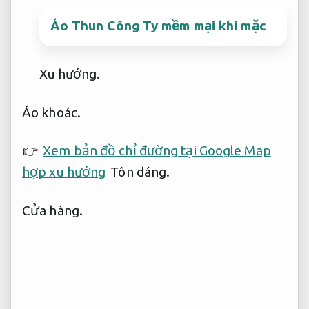
Áo Thun Công Ty mềm mại khi mặc
Xu hướng.
Áo khoác.
👉
Xem bản đồ chỉ đường tại Google Map
hợp xu hướng
Tôn dáng.
Cửa hàng.