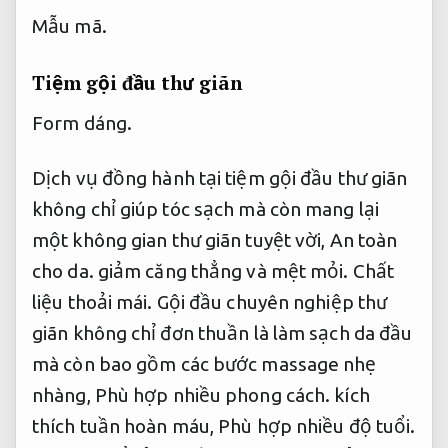
Mẫu mã.
Tiệm gội đầu thư giãn
Form dáng.
Dịch vụ đồng hành tại tiệm gội đầu thư giãn
không chỉ giúp tóc sạch mà còn mang lại
một không gian thư giãn tuyệt vời,
An toàn
cho da.
giảm căng thẳng và mệt mỏi.
Chất
liệu thoải mái.
Gội đầu chuyên nghiệp thư
giãn không chỉ đơn thuần là làm sạch da đầu
mà còn bao gồm các bước massage nhẹ
nhàng,
Phù hợp nhiều phong cách.
kích
thích tuần hoàn máu,
Phù hợp nhiều độ tuổi.