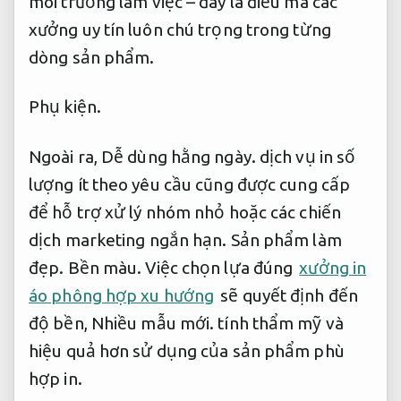
môi trường làm việc – đây là điều mà các
xưởng uy tín luôn chú trọng trong từng
dòng sản phẩm.
Phụ kiện.
Ngoài ra,
Dễ dùng hằng ngày.
dịch vụ in số
lượng ít theo yêu cầu cũng được cung cấp
để hỗ trợ xử lý nhóm nhỏ hoặc các chiến
dịch marketing ngắn hạn.
Sản phẩm làm
đẹp.
Bền màu.
Việc chọn lựa đúng
xưởng in
áo phông hợp xu hướng
sẽ quyết định đến
độ bền,
Nhiều mẫu mới.
tính thẩm mỹ và
hiệu quả hơn sử dụng của sản phẩm phù
hợp in.